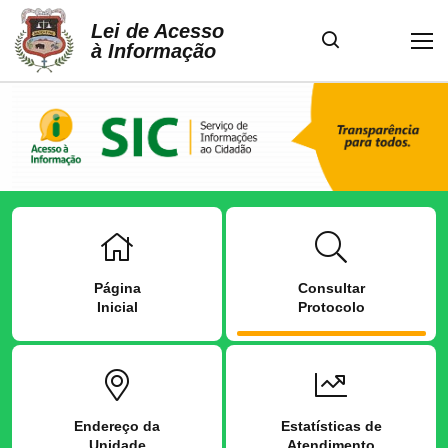
Lei de Acesso
à Informação
Página
Consultar
Inicial
Protocolo
Endereço da
Estatísticas de
Unidade
Atendimento