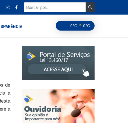
0°C
0°C
SPARÊNCIA
os de
cia a
desta
fere a