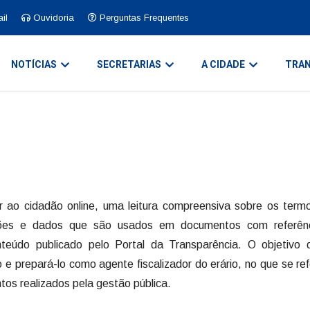
il
Ouvidoria
Perguntas Frequentes
NOTÍCIAS
SECRETARIAS
A CIDADE
TRAN
ar ao cidadão online, uma leitura compreensiva sobre os term
ações e dados que são usados em documentos com referên
onteúdo publicado pelo Portal da Transparência. O objetivo 
 e prepará-lo como agente fiscalizador do erário, no que se re
ntos realizados pela gestão pública.