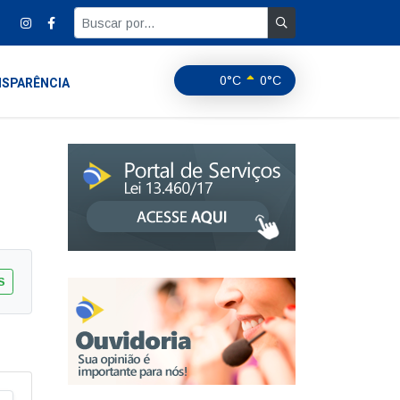
0°C
0°C
SPARÊNCIA
S