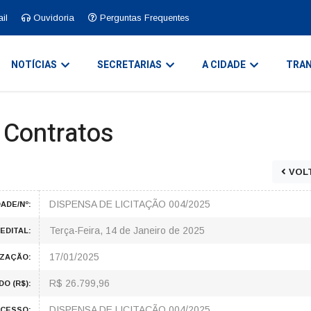
il
Ouvidoria
Perguntas Frequentes
NOTÍCIAS
SECRETARIAS
A CIDADE
TRAN
e Contratos
VOL
DISPENSA DE LICITAÇÃO 004/2025
ADE/Nº:
Terça-Feira, 14 de Janeiro de 2025
EDITAL:
17/01/2025
IZAÇÃO:
R$ 26.799,96
O (R$):
DISPENSA DE LICITAÇÃO 004/2025
CESSO: