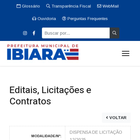
Glossário
Transparência Fiscal
WebMail
Ouvidoria
Perguntas Frequentes
Editais, Licitações e
Contratos
VOLTAR
DISPENSA DE LICITAÇÃO
MODALIDADE/Nº:
12/2025