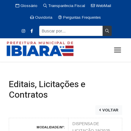
Glossário
Transparência Fiscal
WebMail
Ouvidoria
Perguntas Frequentes
Editais, Licitações e
Contratos
VOLTAR
DISPENSA DE
MODALIDADE/Nº:
LICITAÇÃO 19/2025