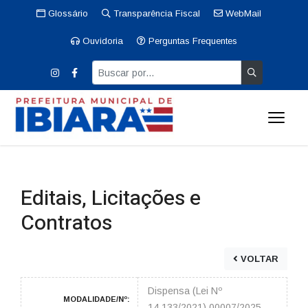
Glossário
Transparência Fiscal
WebMail
Ouvidoria
Perguntas Frequentes
Editais, Licitações e
Contratos
VOLTAR
Dispensa (Lei Nº
MODALIDADE/Nº:
14.133/2021) 00007/2025