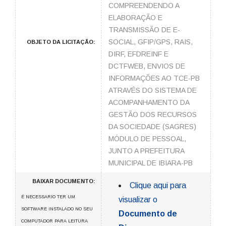
COMPREENDENDO A
ELABORAÇÃO E
TRANSMISSÃO DE E-
SOCIAL, GFIP/GPS, RAIS,
OBJETO DA LICITAÇÃO:
DIRF, EFDREINF E
DCTFWEB, ENVIOS DE
INFORMAÇÕES AO TCE-PB
ATRAVÉS DO SISTEMA DE
ACOMPANHAMENTO DA
GESTÃO DOS RECURSOS
DA SOCIEDADE (SAGRES)
MÓDULO DE PESSOAL,
JUNTO A PREFEITURA
MUNICIPAL DE IBIARA-PB
BAIXAR DOCUMENTO:
Clique aqui para
É NECESSARIO TER UM
visualizar o
SOFTWARE INSTALADO NO SEU
Documento de
COMPUTADOR PARA LEITURA