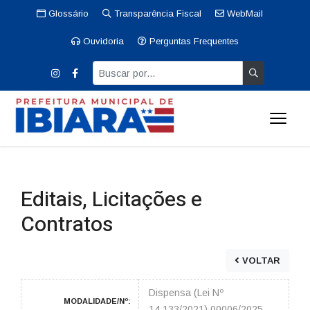
Glossário
Transparência Fiscal
WebMail
Ouvidoria
Perguntas Frequentes
Editais, Licitações e
Contratos
VOLTAR
Dispensa (Lei Nº
MODALIDADE/Nº:
14.133/2021) 00006/2025