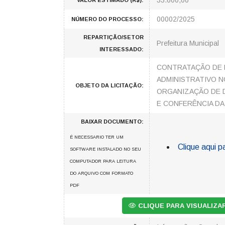
33.600,00
VALOR ESTIMADO (R$):
00002/2025
NÚMERO DO PROCESSO:
REPARTIÇÃO/SETOR
Prefeitura Municipal
INTERESSADO:
CONTRATAÇÃO DE E
ADMINISTRATIVO N
OBJETO DA LICITAÇÃO:
ORGANIZAÇÃO DE D
E CONFERÊNCIA DA 
BAIXAR DOCUMENTO:
É NECESSARIO TER UM
Clique aqui p
SOFTWARE INSTALADO NO SEU
COMPUTADOR PARA LEITURA
DO ARQUIVO COM FORMATO
PDF
CLIQUE PARA VISUALIZ