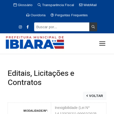
Glossário
Transparência Fiscal
WebMail
Ouvidoria
Perguntas Frequentes
Editais, Licitações e
Contratos
VOLTAR
Inexigibilidade (Lei Nº
MODALIDADE/Nº:
14.133/2021) 00002/2025