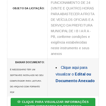
FUNCIONAMENTO DE 24
(VINTE E QUATRO) HORAS
OBJETO DA LICITAÇÃO:
PARA ABASTECER A FROTA
DE VEÍCULOS OFICIAIS E A
SERVIÇO DA PREFEITURA
MUNICIPAL DE I B I A R A -
PB, conforme condições e
exigência estabelecidas
neste instrumento e seus
anexos
BAIXAR DOCUMENTO:
Clique aqui para
É NECESSARIO TER UM
visualizar o
Edital ou
SOFTWARE INSTALADO NO SEU
Documento Anexado
COMPUTADOR PARA LEITURA
DO ARQUIVO COM FORMATO
PDF
CLIQUE PARA VISUALIZAR INFORMAÇÕES