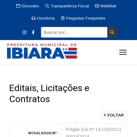
Glossário
Transparência Fiscal
WebMail
Ouvidoria
Perguntas Frequentes
Editais, Licitações e
Contratos
VOLTAR
Pregão (Lei Nº 14.133/2021)
MODALIDADE/Nº:
00034/2024