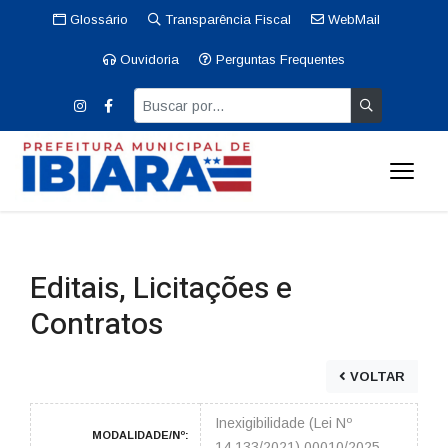
Glossário
Transparência Fiscal
WebMail
Ouvidoria
Perguntas Frequentes
Editais, Licitações e
Contratos
VOLTAR
Inexigibilidade (Lei Nº
MODALIDADE/Nº:
14.133/2021) 00010/2025