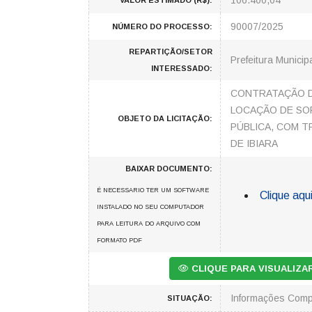
106.400,04
VALOR ESTIMADO (R$):
90007/2025
NÚMERO DO PROCESSO:
REPARTIÇÃO/SETOR
Prefeitura Municip
INTERESSADO:
CONTRATAÇÃO D
LOCAÇÃO DE SO
OBJETO DA LICITAÇÃO:
PÚBLICA, COM T
DE IBIARA
BAIXAR DOCUMENTO:
É NECESSARIO TER UM SOFTWARE
Clique aqui
INSTALADO NO SEU COMPUTADOR
PARA LEITURA DO ARQUIVO COM
FORMATO PDF
CLIQUE PARA VISUALIZ
Informações Comp
SITUAÇÃO: