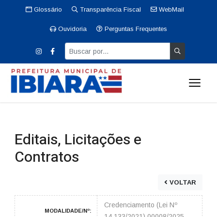
Glossário
Transparência Fiscal
WebMail
Ouvidoria
Perguntas Frequentes
Editais, Licitações e
Contratos
VOLTAR
Credenciamento (Lei Nº
MODALIDADE/Nº:
14.133/2021) 00008/2025