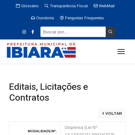
Glossário
Transparência Fiscal
WebMail
Ouvidoria
Perguntas Frequentes
Editais, Licitações e
Contratos
VOLTAR
Dispensa (Lei Nº
MODALIDADE/Nº:
14.133/2021) 00023/2025