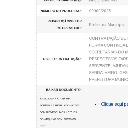
Não Disponível
VALOR ESTIMADO (R$):
90009/2025
NÚMERO DO PROCESSO:
REPARTIÇÃO/SETOR
Prefeitura Municipal
INTERESSADO:
CONTRATAÇÃO DE 
FORMA CONTINUA E
SECRETARIAS DO M
RESPECTIVOS FARD
OBJETO DA LICITAÇÃO:
SERVENTE, AJUDAN
SERRALHEIRO, GES
PREFEITURA MUNICIP
BAIXAR DOCUMENTO:
É NECESSARIO TER UM
Clique aqui p
SOFTWARE INSTALADO NO SEU
COMPUTADOR PARA LEITURA
DO ARQUIVO COM FORMATO
PDF