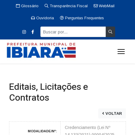
Glossário
Transparência Fiscal
WebMail
Ouvidoria
Perguntas Frequentes
Editais, Licitações e
Contratos
VOLTAR
Credenciamento (Lei Nº
MODALIDADE/Nº:
14.133/2021) 00004/2025