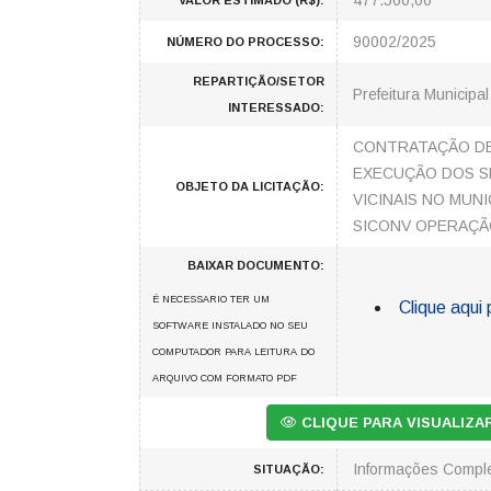
477.500,00
VALOR ESTIMADO (R$):
90002/2025
NÚMERO DO PROCESSO:
REPARTIÇÃO/SETOR
Prefeitura Municipal
INTERESSADO:
CONTRATAÇÃO DE
EXECUÇÃO DOS S
OBJETO DA LICITAÇÃO:
VICINAIS NO MUNI
SICONV OPERAÇÃO
BAIXAR DOCUMENTO:
É NECESSARIO TER UM
Clique aqui 
SOFTWARE INSTALADO NO SEU
COMPUTADOR PARA LEITURA DO
ARQUIVO COM FORMATO PDF
CLIQUE PARA VISUALIZ
Informações Compl
SITUAÇÃO: