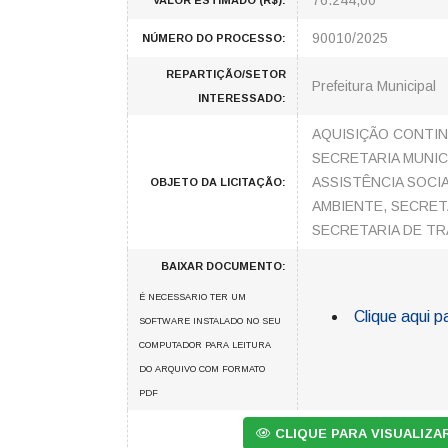
76.244,00
VALOR ESTIMADO (R$):
90010/2025
NÚMERO DO PROCESSO:
REPARTIÇÃO/SETOR
Prefeitura Municipal
INTERESSADO:
AQUISIÇÃO CONTIN
SECRETARIA MUNIC
ASSISTÊNCIA SOCI
OBJETO DA LICITAÇÃO:
AMBIENTE, SECRET
SECRETARIA DE TR
BAIXAR DOCUMENTO:
É NECESSARIO TER UM
Clique aqui p
SOFTWARE INSTALADO NO SEU
COMPUTADOR PARA LEITURA
DO ARQUIVO COM FORMATO
PDF
CLIQUE PARA VISUALIZ