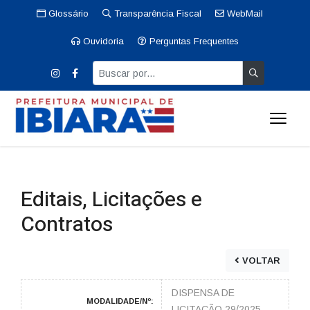
Glossário
Transparência Fiscal
WebMail
Ouvidoria
Perguntas Frequentes
Editais, Licitações e
Contratos
VOLTAR
DISPENSA DE
MODALIDADE/Nº:
LICITAÇÃO 29/2025