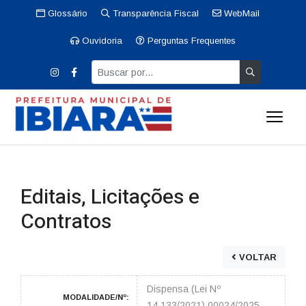
Glossário
Transparência Fiscal
WebMail
Ouvidoria
Perguntas Frequentes
Editais, Licitações e
Contratos
VOLTAR
Dispensa (Lei Nº
MODALIDADE/Nº:
14.133/2021) 00024/2025