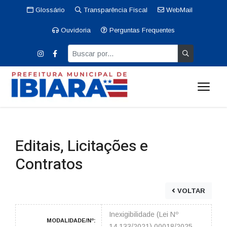
Glossário
Transparência Fiscal
WebMail
Ouvidoria
Perguntas Frequentes
Editais, Licitações e
Contratos
VOLTAR
Inexigibilidade (Lei Nº
MODALIDADE/Nº:
14.133/2021) 00018/2025