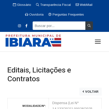
Glossário
Transparência Fiscal
WebMail
Ouvidoria
Perguntas Frequentes
Editais, Licitações e
Contratos
VOLTAR
Dispensa (Lei Nº
MODALIDADE/Nº:
14.133/2021) 00028/2025