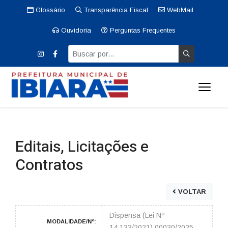
Glossário
Transparência Fiscal
WebMail
Ouvidoria
Perguntas Frequentes
Editais, Licitações e
Contratos
VOLTAR
Dispensa (Lei Nº
MODALIDADE/Nº:
14.133/2021) 00030/2025