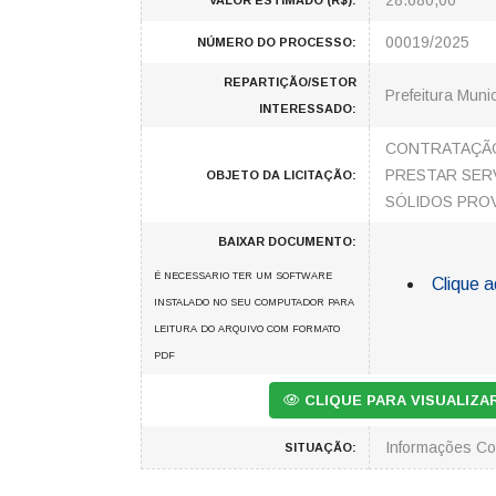
28.680,00
VALOR ESTIMADO (R$):
00019/2025
NÚMERO DO PROCESSO:
REPARTIÇÃO/SETOR
Prefeitura Munic
INTERESSADO:
CONTRATAÇÃO
PRESTAR SERV
OBJETO DA LICITAÇÃO:
SÓLIDOS PROV
BAIXAR DOCUMENTO:
É NECESSARIO TER UM SOFTWARE
Clique a
INSTALADO NO SEU COMPUTADOR PARA
LEITURA DO ARQUIVO COM FORMATO
PDF
CLIQUE PARA VISUALIZ
Informações C
SITUAÇÃO: