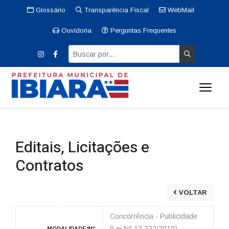
Glossário
Transparência Fiscal
WebMail
Ouvidoria
Perguntas Frequentes
Editais, Licitações e
Contratos
VOLTAR
Concorrência - Publicidade
(Lei Nº 12.232/2010)
MODALIDADE/Nº: