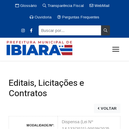
Glossário
Transparência Fiscal
WebMail
Ouvidoria
Perguntas Frequentes
Editais, Licitações e
Contratos
VOLTAR
Dispensa (Lei Nº
MODALIDADE/Nº:
14.133/2021) 00039/2025