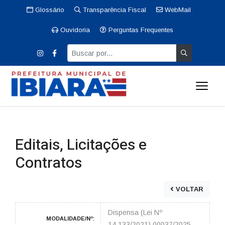
Glossário
Transparência Fiscal
WebMail
Ouvidoria
Perguntas Frequentes
Editais, Licitações e
Contratos
VOLTAR
Dispensa (Lei Nº
MODALIDADE/Nº:
14.133/2021) 00037/2025