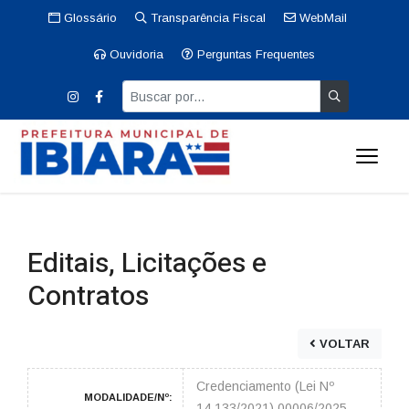
Glossário
Transparência Fiscal
WebMail
Ouvidoria
Perguntas Frequentes
Editais, Licitações e
Contratos
VOLTAR
Credenciamento (Lei Nº
MODALIDADE/Nº:
14.133/2021) 00006/2025