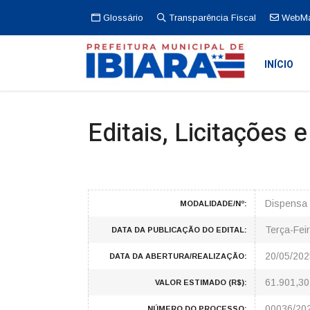
Glossário
Transparência Fiscal
WebMa
INÍCIO
Editais, Licitações 
Dispensa 
MODALIDADE/Nº:
Terça-Fei
DATA DA PUBLICAÇÃO DO EDITAL:
20/05/202
DATA DA ABERTURA/REALIZAÇÃO:
61.901,30
VALOR ESTIMADO (R$):
00036/20
NÚMERO DO PROCESSO: