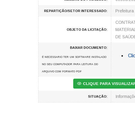
Prefeitura
REPARTIÇÃO/SETOR INTERESSADO:
CONTRAT
MATERIA
OBJETO DA LICITAÇÃO:
DE SAÚDE
BAIXAR DOCUMENTO:
Cli
É NECESSARIO TER UM SOFTWARE INSTALADO
NO SEU COMPUTADOR PARA LEITURA DO
ARQUIVO COM FORMATO PDF
CLIQUE PARA VISUALIZ
Informaç
SITUAÇÃO: