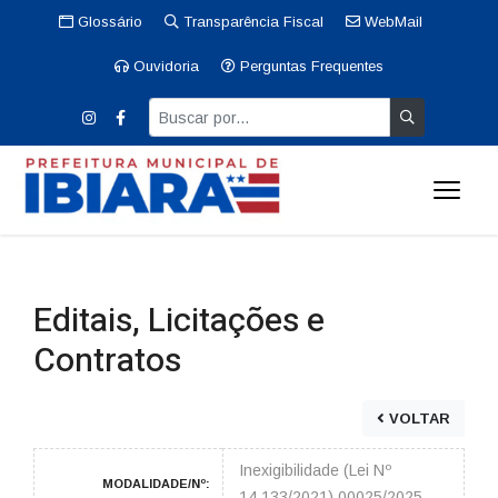
Glossário
Transparência Fiscal
WebMail
Ouvidoria
Perguntas Frequentes
Editais, Licitações e
Contratos
VOLTAR
Inexigibilidade (Lei Nº
MODALIDADE/Nº:
14.133/2021) 00025/2025