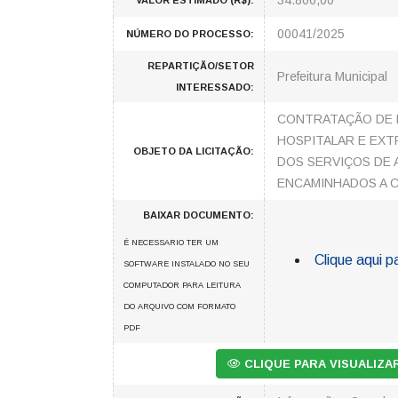
34.800,00
VALOR ESTIMADO (R$):
00041/2025
NÚMERO DO PROCESSO:
REPARTIÇÃO/SETOR
Prefeitura Municipal
INTERESSADO:
CONTRATAÇÃO DE E
HOSPITALAR E EXT
OBJETO DA LICITAÇÃO:
DOS SERVIÇOS DE 
ENCAMINHADOS A C
BAIXAR DOCUMENTO:
É NECESSARIO TER UM
Clique aqui p
SOFTWARE INSTALADO NO SEU
COMPUTADOR PARA LEITURA
DO ARQUIVO COM FORMATO
PDF
CLIQUE PARA VISUALIZ