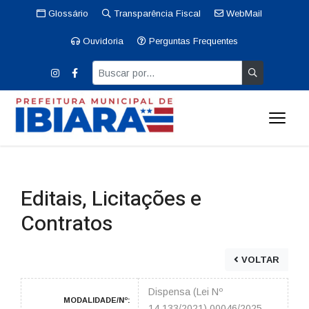
Glossário
Transparência Fiscal
WebMail
Ouvidoria
Perguntas Frequentes
Editais, Licitações e
Contratos
VOLTAR
Dispensa (Lei Nº
MODALIDADE/Nº:
14.133/2021) 00046/2025