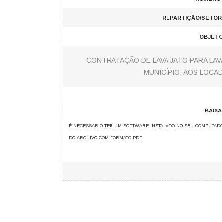
REPARTIÇÃO/SETOR
OBJETO
CONTRATAÇÃO DE LAVA JATO PARA LA
MUNICÍPIO, AOS LOCAD
BAIX
É NECESSARIO TER UM SOFTWARE INSTALADO NO SEU COMPUTADO
DO ARQUIVO COM FORMATO PDF