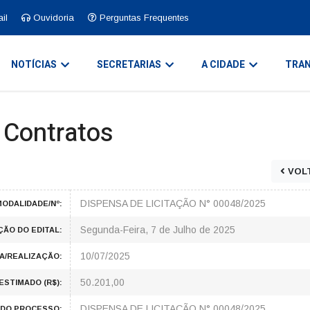
il
Ouvidoria
Perguntas Frequentes
NOTÍCIAS
SECRETARIAS
A CIDADE
TRAN
e Contratos
VOL
DISPENSA DE LICITAÇÃO N° 00048/2025
ODALIDADE/Nº:
Segunda-Feira, 7 de Julho de 2025
ÇÃO DO EDITAL:
10/07/2025
A/REALIZAÇÃO:
50.201,00
ESTIMADO (R$):
DISPENSA DE LICITAÇÃO N° 00048/2025
DO PROCESSO: