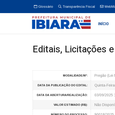
Glossário
Transparência Fiscal
WebMa
INÍCIO
Editais, Licitações 
Pregão (Lei
MODALIDADE/Nº:
Quinta-Feir
DATA DA PUBLICAÇÃO DO EDITAL:
03/09/2025 
DATA DA ABERTURA/REALIZAÇÃO:
Não Disponí
VALOR ESTIMADO (R$):
90018/2025
NÚMERO DO PROCESSO: