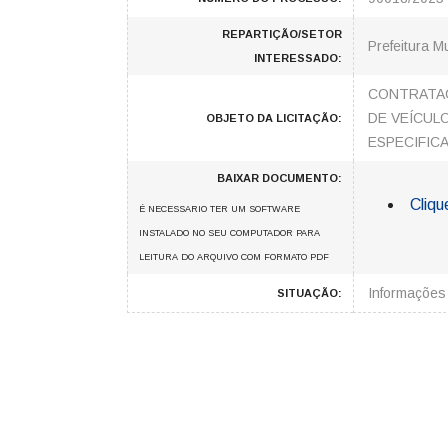
REPARTIÇÃO/SETOR
Prefeitura M
INTERESSADO:
CONTRATAÇ
DE VEÍCUL
OBJETO DA LICITAÇÃO:
ESPECIFIC
BAIXAR DOCUMENTO:
Cliqu
É NECESSARIO TER UM SOFTWARE
INSTALADO NO SEU COMPUTADOR PARA
LEITURA DO ARQUIVO COM FORMATO PDF
Informaçõe
SITUAÇÃO: