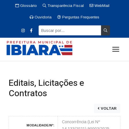
Glossário
Transparência Fiscal
WebMail
Ouvidoria
Perguntas Frequentes
Editais, Licitações e
Contratos
VOLTAR
Concorrência (Lei Nº
MODALIDADE/Nº:
14.133/2021) 90003/2025