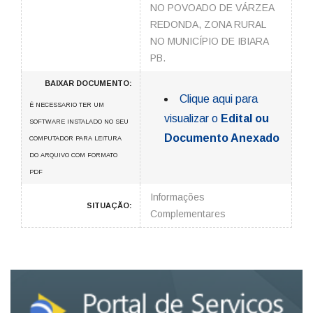
NO POVOADO DE VÁRZEA
REDONDA, ZONA RURAL
NO MUNICÍPIO DE IBIARA
PB.
BAIXAR DOCUMENTO:
Clique aqui para
É NECESSARIO TER UM
visualizar o
Edital ou
SOFTWARE INSTALADO NO SEU
Documento Anexado
COMPUTADOR PARA LEITURA
DO ARQUIVO COM FORMATO
PDF
Informações
SITUAÇÃO:
Complementares