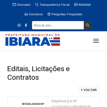
Glossário
Transparência Fiscal
WebMail
Ouvidoria
Perguntas Frequentes
Editais, Licitações e
Contratos
VOLTAR
Dispensa (Lei Nº
MODALIDADE/Nº:
14.133/2021) 00049/2025