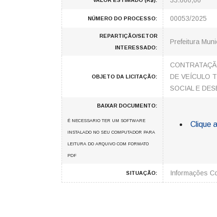
33.600,00
VALOR ESTIMADO (R$):
00053/2025
NÚMERO DO PROCESSO:
REPARTIÇÃO/SETOR
Prefeitura Muni
INTERESSADO:
CONTRATAÇÃO
DE VEÍCULO T
OBJETO DA LICITAÇÃO:
SOCIAL E DE
BAIXAR DOCUMENTO:
É NECESSARIO TER UM SOFTWARE
Clique a
INSTALADO NO SEU COMPUTADOR PARA
LEITURA DO ARQUIVO COM FORMATO
PDF
Informações C
SITUAÇÃO: