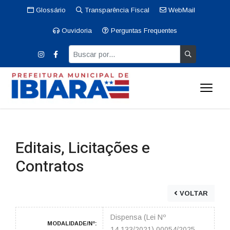
Glossário
Transparência Fiscal
WebMail
Ouvidoria
Perguntas Frequentes
Editais, Licitações e
Contratos
VOLTAR
Dispensa (Lei Nº
MODALIDADE/Nº:
14.133/2021) 00054/2025