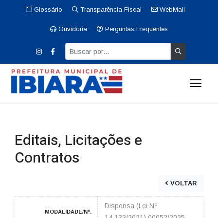
Glossário
Transparência Fiscal
WebMail
Ouvidoria
Perguntas Frequentes
Editais, Licitações e
Contratos
VOLTAR
Dispensa (Lei Nº
MODALIDADE/Nº:
14.133/2021) 00052/2025