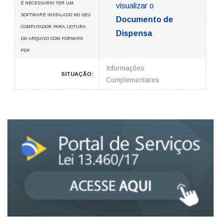
É NECESSARIO TER UM
visualizar o
SOFTWARE INSTALADO NO SEU
Documento de
COMPUTADOR PARA LEITURA
Dispensa
DO ARQUIVO COM FORMATO
PDF
Informações
SITUAÇÃO:
Complementares