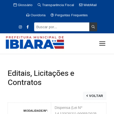
Glossário
Transparência Fiscal
WebMail
Ouvidoria
Perguntas Frequentes
Editais, Licitações e
Contratos
VOLTAR
Dispensa (Lei Nº
MODALIDADE/Nº:
14.133/2021) 00055/2025