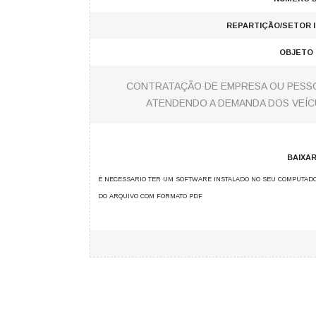
REPARTIÇÃO/SETOR 
OBJETO 
CONTRATAÇÃO DE EMPRESA OU PESSOA
ATENDENDO A DEMANDA DOS VEÍCU
BAIXA
É NECESSARIO TER UM SOFTWARE INSTALADO NO SEU COMPUTADO
DO ARQUIVO COM FORMATO PDF