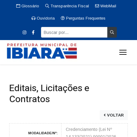
Glossário
Transparência Fiscal
WebMail
Ouvidoria
Perguntas Frequentes
Editais, Licitações e
Contratos
VOLTAR
Credenciamento (Lei Nº
MODALIDADE/Nº:
14.133/2021) 00001/2026