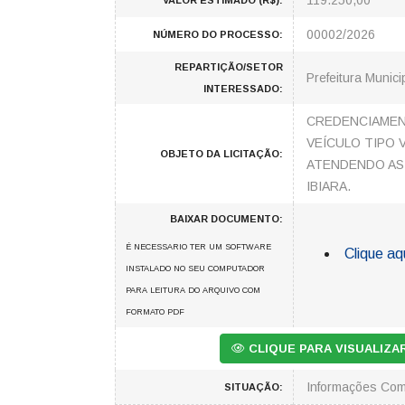
119.250,00
VALOR ESTIMADO (R$):
00002/2026
NÚMERO DO PROCESSO:
REPARTIÇÃO/SETOR
Prefeitura Munici
INTERESSADO:
CREDENCIAMEN
VEÍCULO TIPO 
OBJETO DA LICITAÇÃO:
ATENDENDO AS 
IBIARA.
BAIXAR DOCUMENTO:
É NECESSARIO TER UM SOFTWARE
Clique aq
INSTALADO NO SEU COMPUTADOR
PARA LEITURA DO ARQUIVO COM
FORMATO PDF
CLIQUE PARA VISUALIZ
Informações Co
SITUAÇÃO: