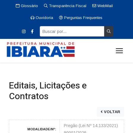
Glossário
Transparência Fiscal
WebMail
Ouvidoria
Perguntas Frequentes
Editais, Licitações e
Contratos
VOLTAR
Pregão (Lei Nº 14.133/2021)
MODALIDADE/Nº:
90001/2026