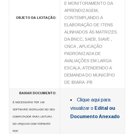
E MONITORAMENTO DA
APRENDIZAGEM,
CONTEMPLANDO A
OBJETO DA LICITAÇÃO:
ELABORAÇÃO DE ITENS
ALINHADOS ÀS MATRIZES
DA BNCC, SAEB, SIAVE ,
CNCA , APLICAÇÃO
PADRONIZADA DE
AVALIAÇÕES EM LARGA
ESCALA, ATENDENDO A
DEMANDA DO MUNICÍPIO
DE IBIARA -PB
BAIXAR DOCUMENTO:
Clique aqui para
É NECESSARIO TER UM
visualizar o
Edital ou
SOFTWARE INSTALADO NO SEU
Documento Anexado
COMPUTADOR PARA LEITURA
DO ARQUIVO COM FORMATO
PDF