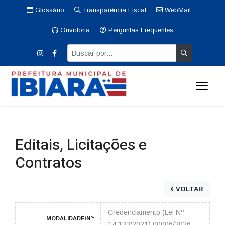
Glossário
Transparência Fiscal
WebMail
Ouvidoria
Perguntas Frequentes
Editais, Licitações e
Contratos
VOLTAR
Credenciamento (Lei Nº
MODALIDADE/Nº:
14.133/2021) 00006/2026