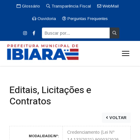
Glossário
Transparência Fiscal
WebMail
Ouvidoria
Perguntas Frequentes
Editais, Licitações e
Contratos
VOLTAR
Credenciamento (Lei Nº
MODALIDADE/Nº:
14.133/2021) 90003/2026