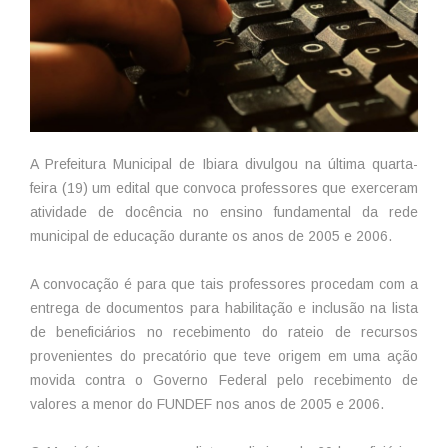
A Prefeitura Municipal de Ibiara divulgou na última quarta-
feira (19) um edital que convoca professores que exerceram
atividade de docência no ensino fundamental da rede
municipal de educação durante os anos de 2005 e 2006.
A convocação é para que tais professores procedam com a
entrega de documentos para habilitação e inclusão na lista
de beneficiários no recebimento do rateio de recursos
provenientes do precatório que teve origem em uma ação
movida contra o Governo Federal pelo recebimento de
valores a menor do FUNDEF nos anos de 2005 e 2006.