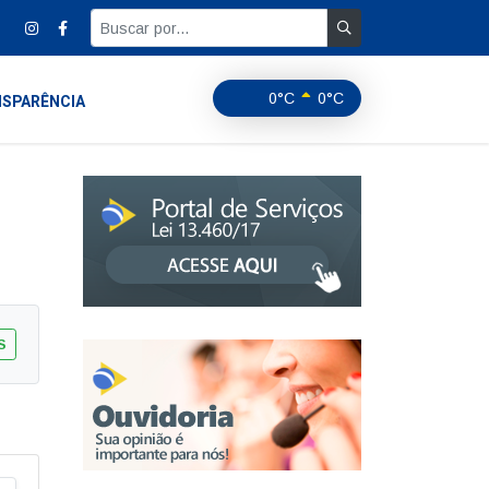
0°C
0°C
SPARÊNCIA
S